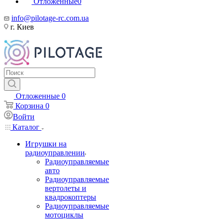
Отложенные
0
info@pilotage-rc.com.ua
г. Киев
Отложенные
0
Корзина
0
Войти
Каталог
Игрушки на
радиоуправлении
Радиоуправляемые
авто
Радиоуправляемые
вертолеты и
квадрокоптеры
Радиоуправляемые
мотоциклы