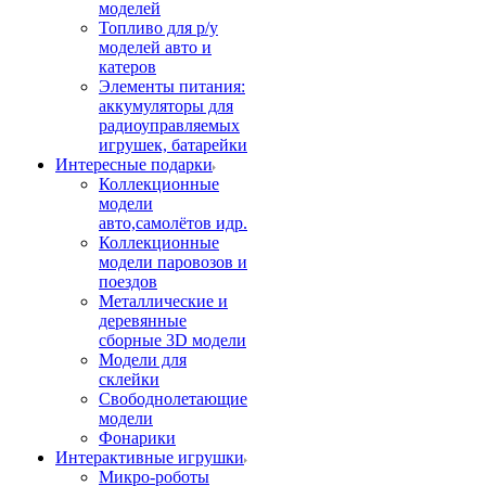
моделей
Топливо для р/у
моделей авто и
катеров
Элементы питания:
аккумуляторы для
радиоуправляемых
игрушек, батарейки
Интересные подарки
Коллекционные
модели
авто,самолётов идр.
Коллекционные
модели паровозов и
поездов
Металлические и
деревянные
сборные 3D модели
Модели для
склейки
Свободнолетающие
модели
Фонарики
Интерактивные игрушки
Микро-роботы