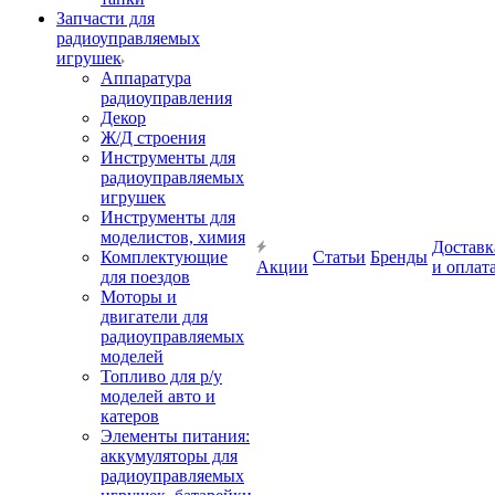
Запчасти для
радиоуправляемых
игрушек
Аппаратура
радиоуправления
Декор
Ж/Д строения
Инструменты для
радиоуправляемых
игрушек
Инструменты для
моделистов, химия
Доставк
Комплектующие
Статьи
Бренды
Акции
и оплат
для поездов
Моторы и
двигатели для
радиоуправляемых
моделей
Топливо для р/у
моделей авто и
катеров
Элементы питания:
аккумуляторы для
радиоуправляемых