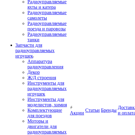
Радиоуправляемые
яхты и катера
Радиоуправляемые
самолеты
Радиоуправляемые
поезда и паровозы
Радиоуправляемые
танки
Запчасти для
радиоуправляемых
игрушек
Аппаратура
радиоуправления
Декор
Ж/Д строения
Инструменты для
радиоуправляемых
игрушек
Инструменты для
моделистов, химия
Доставк
Комплектующие
Статьи
Бренды
Акции
и оплат
для поездов
Моторы и
двигатели для
радиоуправляемых