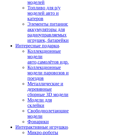
моделей
Топливо для р/у
моделей авто и
катеров
Элементы питания:
аккумуляторы для
радиоуправляемых
игрушек, батарейки
Интересные подарки
Коллекционные
модели
авто,самолётов идр.
Коллекционные
модели паровозов и
поездов
Металлические и
деревянные
сборные 3D модели
Модели для
склейки
Свободнолетающие
модели
Фонарики
Интерактивные игрушки
Микро-роботы