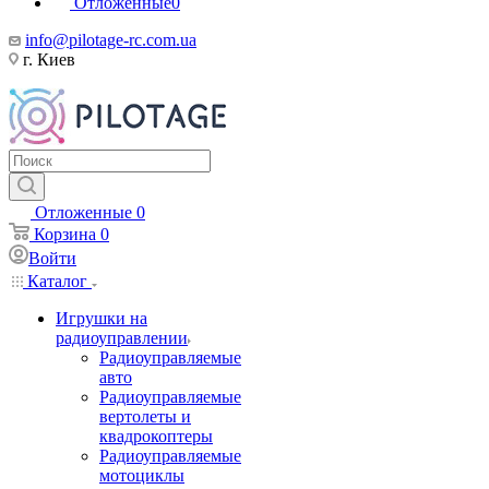
Отложенные
0
info@pilotage-rc.com.ua
г. Киев
Отложенные
0
Корзина
0
Войти
Каталог
Игрушки на
радиоуправлении
Радиоуправляемые
авто
Радиоуправляемые
вертолеты и
квадрокоптеры
Радиоуправляемые
мотоциклы