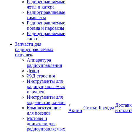
Радиоуправляемые
яхты и катера
Радиоуправляемые
самолеты
Радиоуправляемые
поезда и паровозы
Радиоуправляемые
танки
Запчасти для
радиоуправляемых
игрушек
Аппаратура
радиоуправления
Декор
Ж/Д строения
Инструменты для
радиоуправляемых
игрушек
Инструменты для
моделистов, химия
Доставк
Комплектующие
Статьи
Бренды
Акции
и оплат
для поездов
Моторы и
двигатели для
радиоуправляемых