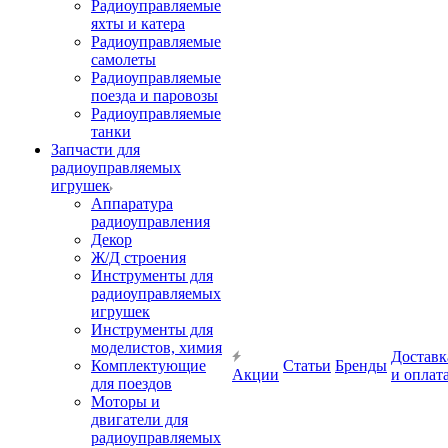
Радиоуправляемые
яхты и катера
Радиоуправляемые
самолеты
Радиоуправляемые
поезда и паровозы
Радиоуправляемые
танки
Запчасти для
радиоуправляемых
игрушек
Аппаратура
радиоуправления
Декор
Ж/Д строения
Инструменты для
радиоуправляемых
игрушек
Инструменты для
моделистов, химия
Доставк
Комплектующие
Статьи
Бренды
Акции
и оплат
для поездов
Моторы и
двигатели для
радиоуправляемых