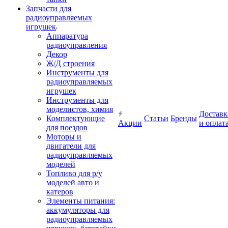
Запчасти для
радиоуправляемых
игрушек
Аппаратура
радиоуправления
Декор
Ж/Д строения
Инструменты для
радиоуправляемых
игрушек
Инструменты для
моделистов, химия
Доставк
Комплектующие
Статьи
Бренды
Акции
и оплат
для поездов
Моторы и
двигатели для
радиоуправляемых
моделей
Топливо для р/у
моделей авто и
катеров
Элементы питания:
аккумуляторы для
радиоуправляемых