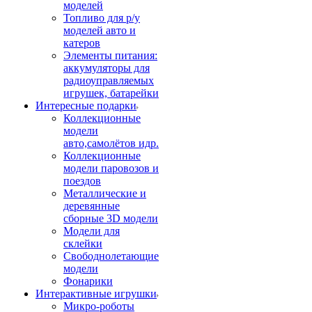
моделей
Топливо для р/у
моделей авто и
катеров
Элементы питания:
аккумуляторы для
радиоуправляемых
игрушек, батарейки
Интересные подарки
Коллекционные
модели
авто,самолётов идр.
Коллекционные
модели паровозов и
поездов
Металлические и
деревянные
сборные 3D модели
Модели для
склейки
Свободнолетающие
модели
Фонарики
Интерактивные игрушки
Микро-роботы