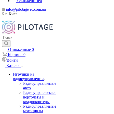
Отложенные
0
info@pilotage-rc.com.ua
г. Киев
Отложенные
0
Корзина
0
Войти
Каталог
Игрушки на
радиоуправлении
Радиоуправляемые
авто
Радиоуправляемые
вертолеты и
квадрокоптеры
Радиоуправляемые
мотоциклы