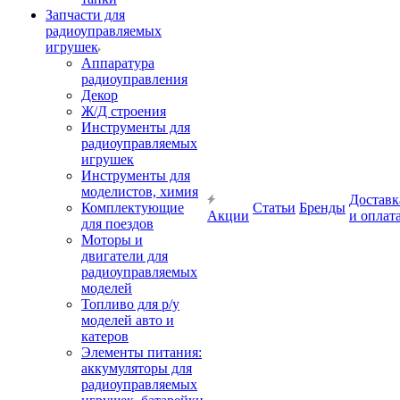
Запчасти для
радиоуправляемых
игрушек
Аппаратура
радиоуправления
Декор
Ж/Д строения
Инструменты для
радиоуправляемых
игрушек
Инструменты для
моделистов, химия
Доставк
Комплектующие
Статьи
Бренды
Акции
и оплат
для поездов
Моторы и
двигатели для
радиоуправляемых
моделей
Топливо для р/у
моделей авто и
катеров
Элементы питания:
аккумуляторы для
радиоуправляемых