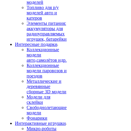
моделей
Топливо для р/у
моделей авто и
катеров
Элементы питания:
аккумуляторы для
радиоуправляемых
игрушек, батарейки
Интересные подарки
Коллекционные
модели
авто,самолётов идр.
Коллекционные
модели паровозов и
поездов
Металлические и
деревянные
сборные 3D модели
Модели для
склейки
Свободнолетающие
модели
Фонарики
Интерактивные игрушки
Микро-роботы