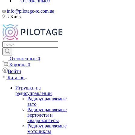
Отложенные
0
info@pilotage-rc.com.ua
г. Киев
Отложенные
0
Корзина
0
Войти
Каталог
Игрушки на
радиоуправлении
Радиоуправляемые
авто
Радиоуправляемые
вертолеты и
квадрокоптеры
Радиоуправляемые
мотоциклы