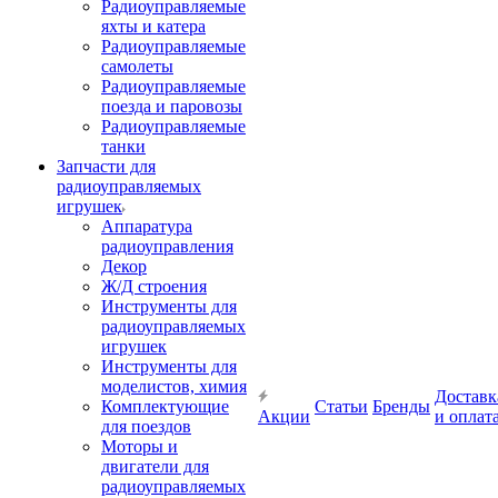
Радиоуправляемые
яхты и катера
Радиоуправляемые
самолеты
Радиоуправляемые
поезда и паровозы
Радиоуправляемые
танки
Запчасти для
радиоуправляемых
игрушек
Аппаратура
радиоуправления
Декор
Ж/Д строения
Инструменты для
радиоуправляемых
игрушек
Инструменты для
моделистов, химия
Доставк
Комплектующие
Статьи
Бренды
Акции
и оплат
для поездов
Моторы и
двигатели для
радиоуправляемых