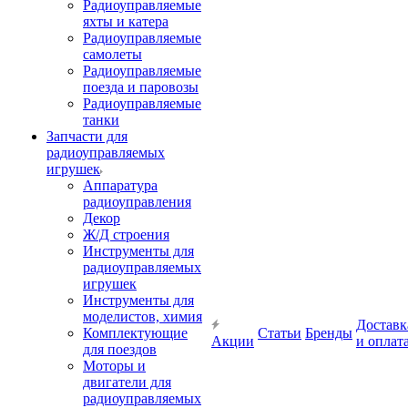
Радиоуправляемые
яхты и катера
Радиоуправляемые
самолеты
Радиоуправляемые
поезда и паровозы
Радиоуправляемые
танки
Запчасти для
радиоуправляемых
игрушек
Аппаратура
радиоуправления
Декор
Ж/Д строения
Инструменты для
радиоуправляемых
игрушек
Инструменты для
моделистов, химия
Доставк
Комплектующие
Статьи
Бренды
Акции
и оплат
для поездов
Моторы и
двигатели для
радиоуправляемых