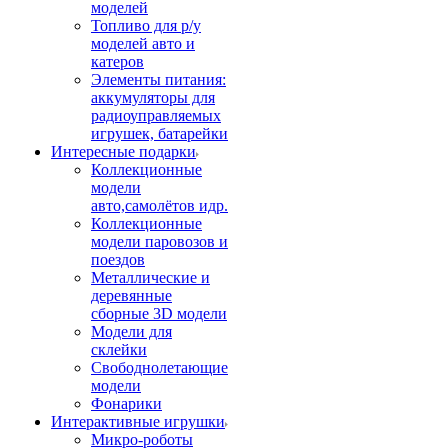
моделей
Топливо для р/у
моделей авто и
катеров
Элементы питания:
аккумуляторы для
радиоуправляемых
игрушек, батарейки
Интересные подарки
Коллекционные
модели
авто,самолётов идр.
Коллекционные
модели паровозов и
поездов
Металлические и
деревянные
сборные 3D модели
Модели для
склейки
Свободнолетающие
модели
Фонарики
Интерактивные игрушки
Микро-роботы