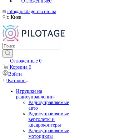
Отложенные
0
info@pilotage-rc.com.ua
г. Киев
Отложенные
0
Корзина
0
Войти
Каталог
Игрушки на
радиоуправлении
Радиоуправляемые
авто
Радиоуправляемые
вертолеты и
квадрокоптеры
Радиоуправляемые
мотоциклы