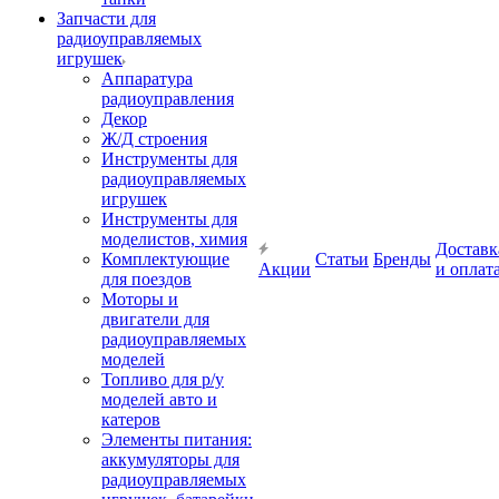
Запчасти для
радиоуправляемых
игрушек
Аппаратура
радиоуправления
Декор
Ж/Д строения
Инструменты для
радиоуправляемых
игрушек
Инструменты для
моделистов, химия
Доставк
Комплектующие
Статьи
Бренды
Акции
и оплат
для поездов
Моторы и
двигатели для
радиоуправляемых
моделей
Топливо для р/у
моделей авто и
катеров
Элементы питания:
аккумуляторы для
радиоуправляемых