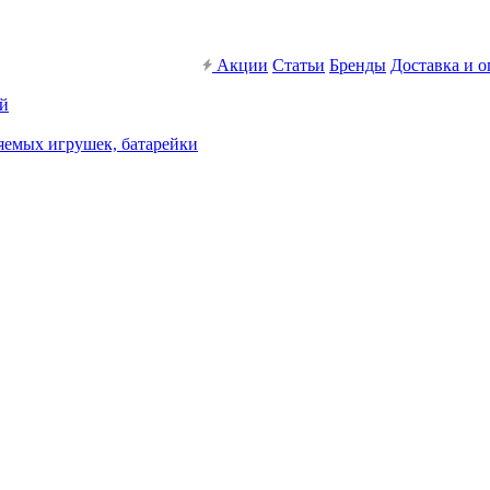
Акции
Статьи
Бренды
Доставка и о
ей
яемых игрушек, батарейки