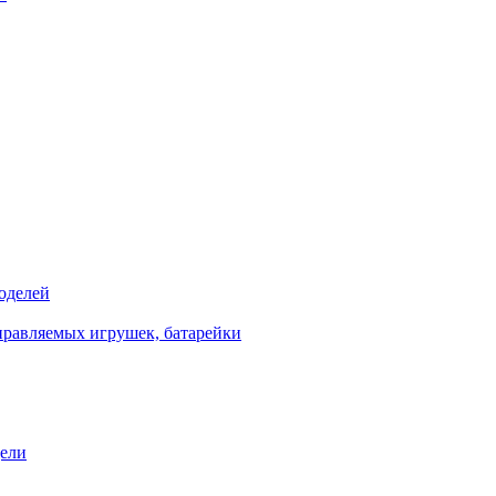
оделей
правляемых игрушек, батарейки
дели