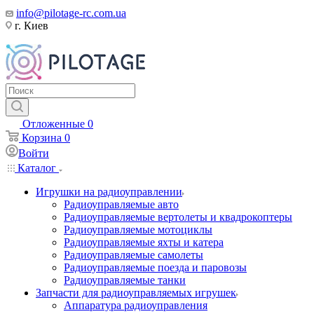
info@pilotage-rc.com.ua
г. Киев
Отложенные
0
Корзина
0
Войти
Каталог
Игрушки на радиоуправлении
Радиоуправляемые авто
Радиоуправляемые вертолеты и квадрокоптеры
Радиоуправляемые мотоциклы
Радиоуправляемые яхты и катера
Радиоуправляемые самолеты
Радиоуправляемые поезда и паровозы
Радиоуправляемые танки
Запчасти для радиоуправляемых игрушек
Аппаратура радиоуправления