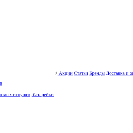
Акции
Статьи
Бренды
Доставка и о
ей
яемых игрушек, батарейки