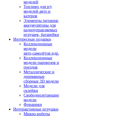
моделей
Топливо для р/у
моделей авто и
катеров
Элементы питания:
аккумуляторы для
радиоуправляемых
игрушек, батарейки
Интересные подарки
Коллекционные
модели
авто,самолётов идр.
Коллекционные
модели паровозов и
поездов
Металлические и
деревянные
сборные 3D модели
Модели для
склейки
Свободнолетающие
модели
Фонарики
Интерактивные игрушки
Микро-роботы