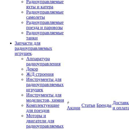
Радиоуправляемые
яхты и катера
Радиоуправляемые
самолеты
Радиоуправляемые
поезда и паровозы
Радиоуправляемые
танки
Запчасти для
радиоуправляемых
игрушек
Аппаратура
радиоуправления
Декор
Ж/Д строения
Инструменты для
радиоуправляемых
игрушек
Инструменты для
моделистов, химия
Доставк
Комплектующие
Статьи
Бренды
Акции
и оплат
для поездов
Моторы и
двигатели для
радиоуправляемых