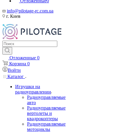
Отложенные
0
info@pilotage-rc.com.ua
г. Киев
Отложенные
0
Корзина
0
Войти
Каталог
Игрушки на
радиоуправлении
Радиоуправляемые
авто
Радиоуправляемые
вертолеты и
квадрокоптеры
Радиоуправляемые
мотоциклы