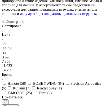
приобрести и такие изделия, как покрышки, сменное масло и
топливо для машин. В ассортименте также представлены
аксессуары для радиоуправляемых игрушек, элементы для
тюнинга и
аккумуляторы для радиоуправляемых игрушек
.
Фильтр
Сортировка
Цена
30
3 698
7 365
11 033
14 700
Бренд
Himoto (
58
)
HOBBYWING (
84
)
Precision Aerobatics
(
5
)
RCTurn (
7
)
ReadyToSky (
1
)
T-MOTOR (
25
)
Tarot (
2
)
Показать все