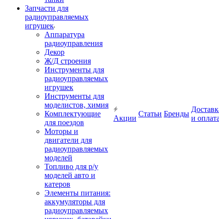
Запчасти для
радиоуправляемых
игрушек
Аппаратура
радиоуправления
Декор
Ж/Д строения
Инструменты для
радиоуправляемых
игрушек
Инструменты для
моделистов, химия
Доставк
Комплектующие
Статьи
Бренды
Акции
и оплат
для поездов
Моторы и
двигатели для
радиоуправляемых
моделей
Топливо для р/у
моделей авто и
катеров
Элементы питания:
аккумуляторы для
радиоуправляемых