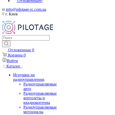
Отложенные
0
info@pilotage-rc.com.ua
г. Киев
Отложенные
0
Корзина
0
Войти
Каталог
Игрушки на
радиоуправлении
Радиоуправляемые
авто
Радиоуправляемые
вертолеты и
квадрокоптеры
Радиоуправляемые
мотоциклы