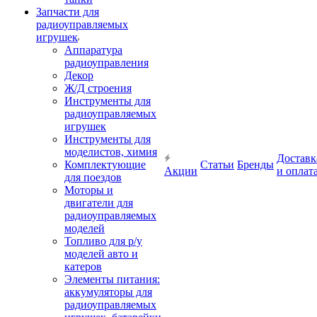
Запчасти для
радиоуправляемых
игрушек
Аппаратура
радиоуправления
Декор
Ж/Д строения
Инструменты для
радиоуправляемых
игрушек
Инструменты для
моделистов, химия
Доставк
Комплектующие
Статьи
Бренды
Акции
и оплат
для поездов
Моторы и
двигатели для
радиоуправляемых
моделей
Топливо для р/у
моделей авто и
катеров
Элементы питания:
аккумуляторы для
радиоуправляемых