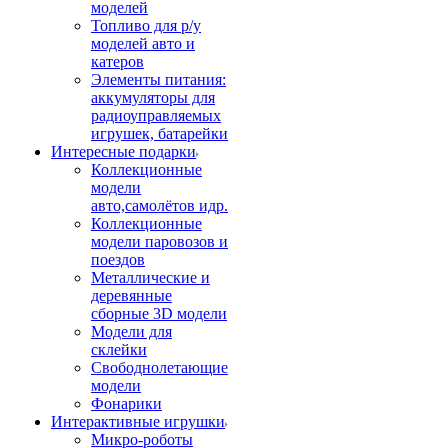
моделей
Топливо для р/у
моделей авто и
катеров
Элементы питания:
аккумуляторы для
радиоуправляемых
игрушек, батарейки
Интересные подарки
Коллекционные
модели
авто,самолётов идр.
Коллекционные
модели паровозов и
поездов
Металлические и
деревянные
сборные 3D модели
Модели для
склейки
Свободнолетающие
модели
Фонарики
Интерактивные игрушки
Микро-роботы