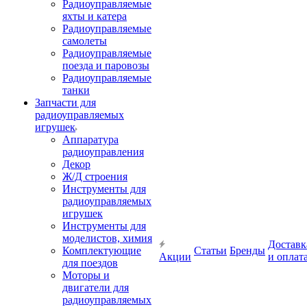
Радиоуправляемые
яхты и катера
Радиоуправляемые
самолеты
Радиоуправляемые
поезда и паровозы
Радиоуправляемые
танки
Запчасти для
радиоуправляемых
игрушек
Аппаратура
радиоуправления
Декор
Ж/Д строения
Инструменты для
радиоуправляемых
игрушек
Инструменты для
моделистов, химия
Доставк
Комплектующие
Статьи
Бренды
Акции
и оплат
для поездов
Моторы и
двигатели для
радиоуправляемых